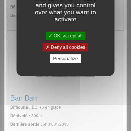
and gives you control
Dénivelé :
100m
over what you want to
Dernière sortie :
le 28/01/2015
activate
OK, accept all
Deny all cookies
Personalize
Ban Ban
Difficulté :
ED- (5 en glace
Dénivelé :
300m
Dernière sortie :
le 01/01/2013