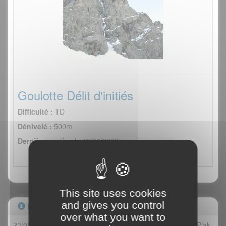
Goulotte Délit d'initiés
Difficulté :
TD
Dénivelé :
500m
Dernière sortie :
le 10/03/2022
This site uses cookies
and gives you control
Infos secteur
over what you want to
23/05/2019 : Encore bien enneigé, raquettes alpine/SnowPlak