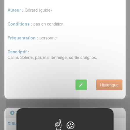
Auteur :
Gérard (guide)
Conditions :
pas en condition
Fréquentation :
personne
Descriptif :
Calins Solène, pas mal de neige, sortie craignos.
Historique
Topo
Difficulté : II/5+