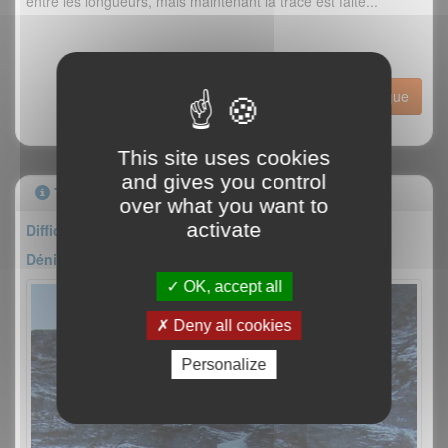
entre les longueurs, mais maintenant la trace est faite...
Historique
This site uses cookies
and gives you control
Topo
over what you want to
activate
Difficulté : II/5
Dénivelé : 200m
OK, accept all
Deny all cookies
Personalize