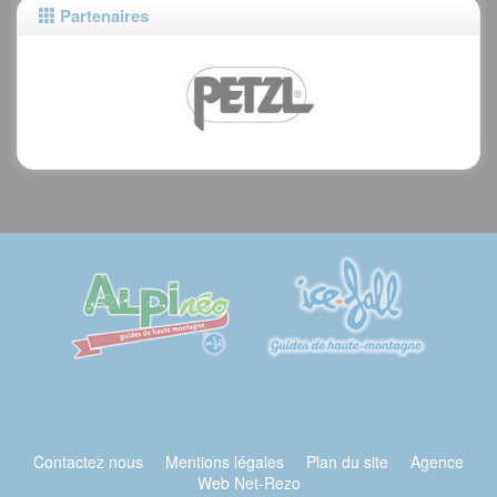
Partenaires
Contactez nous
Mentions légales
Plan du site
Agence
Web Net-Rezo