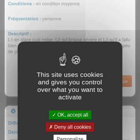
Conditions :
en condition moyenne
Fréquentation :
personne
Descriptif :
L1 en glace puis neige, L2 qui brasse sévère et L3 qu'il a fallu
bien nettoyer. Une cloche qui s'est ouverte et fin délicate (peu
de glace) après le réta du crux.
This site uses cookies
Historique
and gives you control
over what you want to
activate
Topo
OK, accept all
Difficulté : III/4
Deny all cookies
Dénivelé : 150m
Personalize