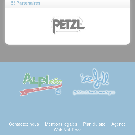
Partenaires
Contactez nous
Mentions légales
Plan du site
Agence
Web Net-Rezo