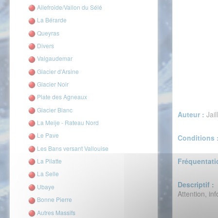
Ailefroide/Vallon du Sélé
La Bérarde
Queyras
Divers
Valgaudemar
Glacier d'Arsine
Glacier Noir
Plate des Agneaux
Glacier Blanc
Auteur :
Jail
La Meije - Rateau Nord
Le Pave
Conditions 
Les Bans versant Vallouise
Fréquentati
La Pilatte
La Selle
Descriptif :
Ubaye
Attention, in
Bonne Pierre
Autres Massifs