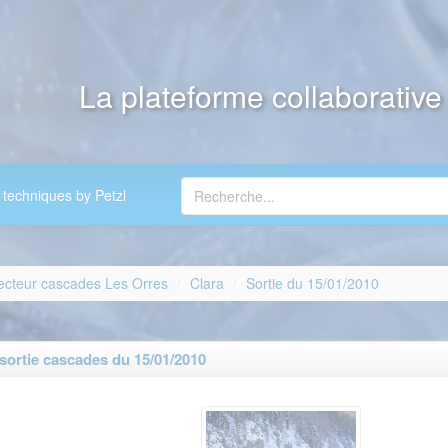
La plateforme collaborativ
 techniques by Petzl
ecteur cascades Les Orres
Clara
Sortie du 15/01/2010
sortie cascades du 15/01/2010