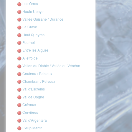
Les Orres
Haute Ubaye
Vallée Guisane / Durance
La Grave
Haut Queyras
Fournel
Entre les Aigues
Ailefroide
Vallon du Diable / Vallée du Vénéon
Couleau / Rabioux
Chambran / Pelvoux
Val d'Escreins
Val de Cogne
Crévoux
Cervières
Val d'Argentera
L'Aup Martin