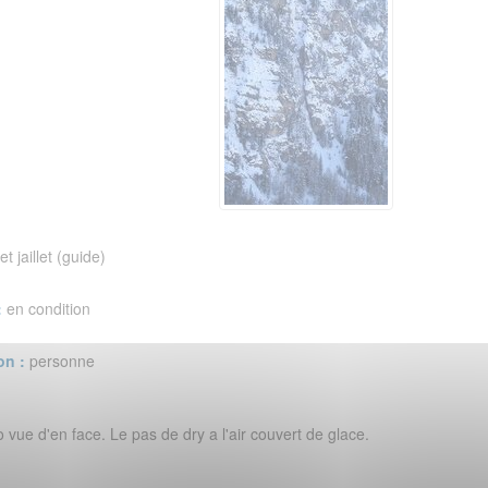
let jaillet (guide)
:
en condition
on :
personne
fo vue d'en face. Le pas de dry a l'air couvert de glace.