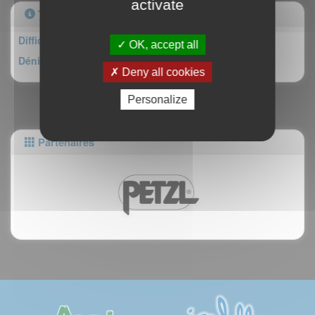
activate
Topo
Difficulté : II/4
OK, accept all
Dénivelé : 110m
Deny all cookies
Personalize
Partenaires