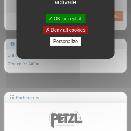
activate
Historique
OK, accept all
Deny all cookies
Personalize
Topo
Difficulté : D
Dénivelé : 300m
Partenaires