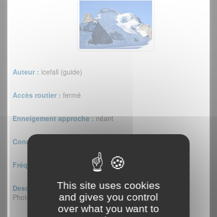
Auteur :
icefall (guide)
Accès routier :
fermé
Enneigement approche :
néant
Conditions :
de visu
Fréquentation :
personne
This site uses cookies
Descriptif :
and gives you control
Photo des Ecrins depuis le refuge des Ecrins
over what you want to