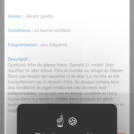
Auteur :
Gérard (guide)
Conditions :
en bonne condition
Fréquentation :
peu fréquenté
Descriptif :
Quelques infos du glacier blanc. Samedi 21 couloir Jean
Gauthier en aller retour. Pour la montée au refuge du Glacier
Blanc pas besoin de raquettes ni de skis. La montée se fait
tranquillement par le chemin d'été. Au dessus compte-tenu
des conditions de regel médiocres ces derniers sont
indispensables. Le couloir est en bonne condition et l'on y
trouve dans la première moitiée deux ressauts en glace
tendre supérieurs à 55 ° (possibilité de passer sur la droite en
neige mais moins sympa) et le reste est tout en neige.