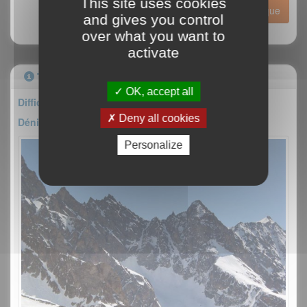
This site uses cookies
Historique
and gives you control
over what you want to
activate
Topo
OK, accept all
Difficulté : AD-
Deny all cookies
Dénivelé : 200m
Personalize