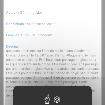
Auteur :
Gérard (guide)
Conditions :
en bonne condition
Fréquentation :
peu fréquenté
Descriptif :
quelques précisions sur l'état du couloir Jean Gauthier au
Glacier Blancfait le 12/5/07 avec Pierric. Attaque étroite mais
encore en conditions. Plus haut court passage en glace (3 -4
m ) quand on tire sur la droite. Plus haut encore, soit passage
par une marche en glace vive sur la droite, soit continuer dans
l'axe vers pour rejoindre une fine bande de neige par un court
passage rocheux (2m)(possibilité de poser une petite sangle à
la sortie sur la gauche pour assurer le passage). Sortie
neigeuse trés esthetique. Retour par le col du Monetier.
Décollage en parapentes du bout de la morraine pour cause
de vent fort .