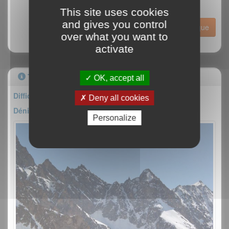
This site uses cookies
and gives you control
Historique
over what you want to
activate
Topo
OK, accept all
Difficulté : AD-
Deny all cookies
Dénivelé : 200m
Personalize