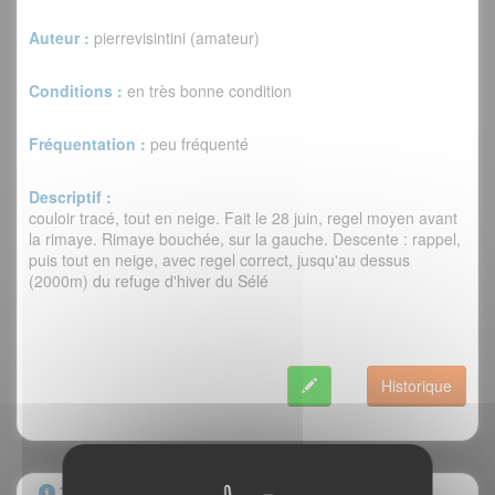
Auteur :
pierrevisintini (amateur)
Conditions :
en très bonne condition
Fréquentation :
peu fréquenté
Descriptif :
couloir tracé, tout en neige. Fait le 28 juin, regel moyen avant
la rimaye. Rimaye bouchée, sur la gauche. Descente : rappel,
puis tout en neige, avec regel correct, jusqu'au dessus
(2000m) du refuge d'hiver du Sélé
Historique
Topo