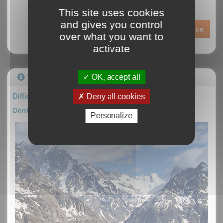
This site uses cookies
and gives you control
Historique
over what you want to
activate
Topo
OK, accept all
Difficulté : D
Deny all cookies
Dénivelé : 800m
Personalize