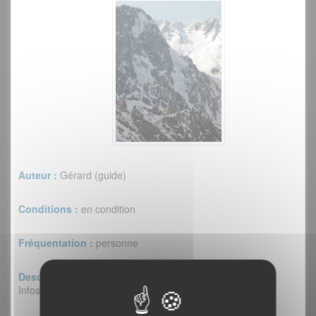
Auteur :
Gérard (guide)
Conditions :
en condition
Fréquentation :
personne
Descriptif :
Infos de visu !