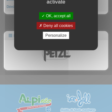
activate
Dénivelé : 400m
OK, accept all
Deny all cookies
Partenaires
Personalize