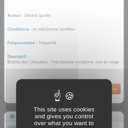
Auteur :
Gérard (guide)
Conditions :
en très bonne condition
Fréquentation :
fréquenté
Descriptif :
Bréche des Chérubins : Trés bonnes conditions, tout en neige
Historique
This site uses cookies
and gives you control
Topo
over what you want to
Difficulté : AD