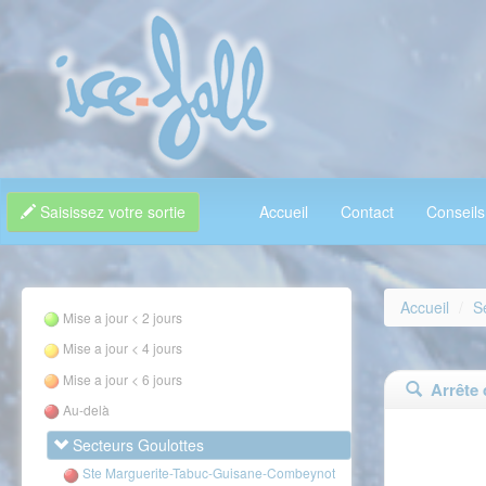
Saisissez votre sortie
Accueil
Contact
Conseils
Accueil
S
Mise a jour < 2 jours
Mise a jour < 4 jours
Mise a jour < 6 jours
Arrête d
Au-delà
Secteurs Goulottes
Ste Marguerite-Tabuc-Guisane-Combeynot