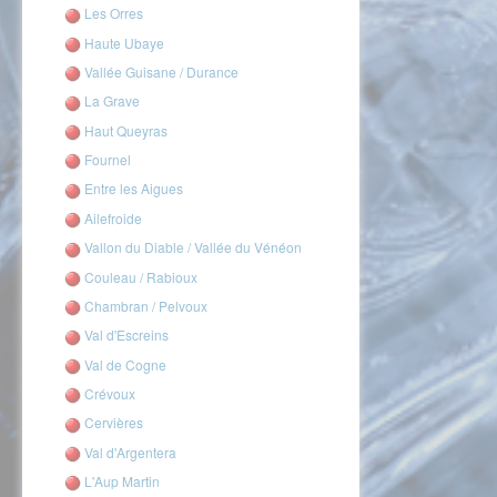
Les Orres
Haute Ubaye
Vallée Guisane / Durance
La Grave
Haut Queyras
Fournel
Entre les Aigues
Ailefroide
Vallon du Diable / Vallée du Vénéon
Couleau / Rabioux
Chambran / Pelvoux
Val d'Escreins
Val de Cogne
Crévoux
Cervières
Val d'Argentera
L'Aup Martin