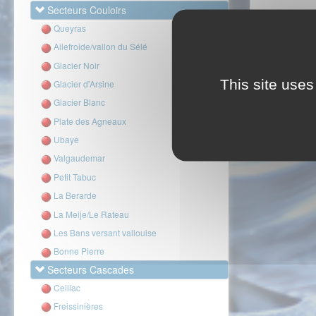
Secteurs Couloirs
Queyras
Ailefroide/vallon du Sélé
Glacier Noir
This site uses
Glacier d'Arsine
Glacier Blanc
Plate des Agneaux
Ubaye
Valgaudemar
Petit Tabuc
La Berarde
La Meije/Le Rateau
Les Bans versant vallouise
Bonne Pierre
Secteurs Cascades
Ceillac
Freissinières