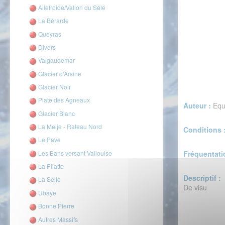
Ailefroide/Vallon du Sélé
La Bérarde
Queyras
Divers
Valgaudemar
Glacier d'Arsine
Glacier Noir
Plate des Agneaux
Auteur :
Equ
Glacier Blanc
La Meije - Rateau Nord
Conditions 
Le Pave
Les Bans versant Vallouise
Fréquentati
La Pilatte
Descriptif :
La Selle
De visu
Ubaye
Bonne Pierre
Autres Massifs