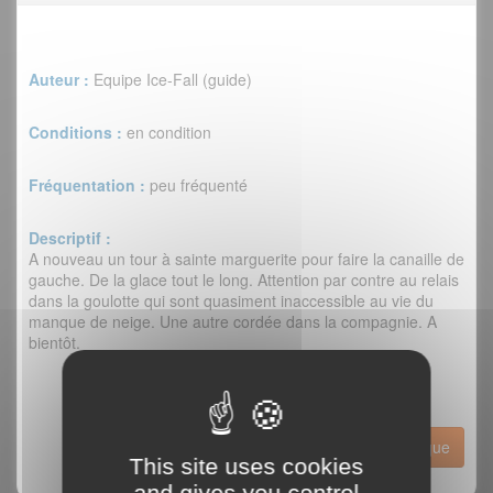
Auteur :
Equipe Ice-Fall (guide)
Conditions :
en condition
Fréquentation :
peu fréquenté
Descriptif :
A nouveau un tour à sainte marguerite pour faire la canaille de
gauche. De la glace tout le long. Attention par contre au relais
dans la goulotte qui sont quasiment inaccessible au vie du
manque de neige. Une autre cordée dans la compagnie. A
bientôt.
Historique
This site uses cookies
and gives you control