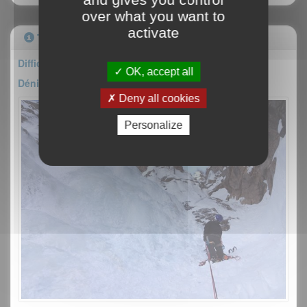
over what you want to
activate
Topo
Difficulté : TD- 3+/M4
OK, accept all
Dénivelé : 300m
Deny all cookies
Personalize