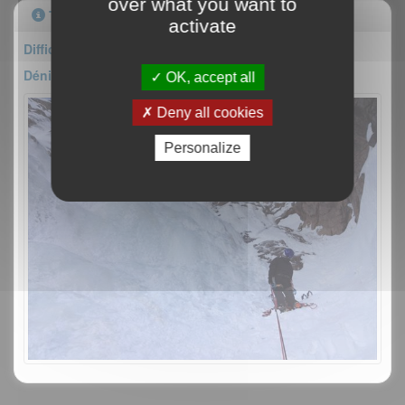
over what you want to
Topo
activate
Difficulté : TD- 3+/M4
Dénivelé : 300m
OK, accept all
Deny all cookies
Personalize