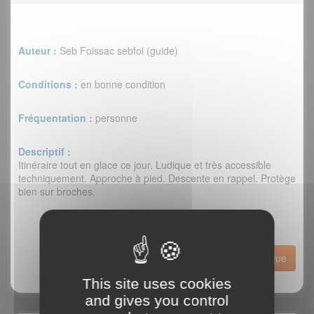
Auteur :
Seb Foissac sebfoi (guide)
Conditions :
en bonne condition
Fréquentation :
personne
Descriptif :
Itinéraire tout en glace ce jour. Ludique et très accessible
techniquement. Approche à pied. Descente en rappel. Protège
bien sur broches.
Historique
This site uses cookies
and gives you control