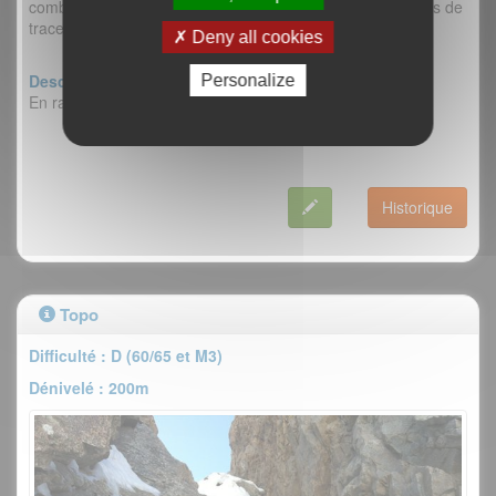
combe. Regel satisfaisant. Spin-drifts dans la goulotte. Pas de
trace d'avalanche récente.
Deny all cookies
Descente :
Personalize
En raquette dans la combe de Laurichard...
Historique
Topo
Difficulté : D (60/65 et M3)
Dénivelé : 200m