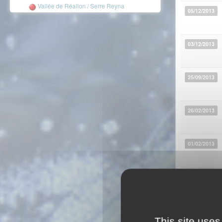
Vallée de Réallon / Serre Reyna
05/12/2013
03/12/2013
25/09/2013
26/02/2013
01/02/2013
25/01/2013
24/11/2012
This site uses