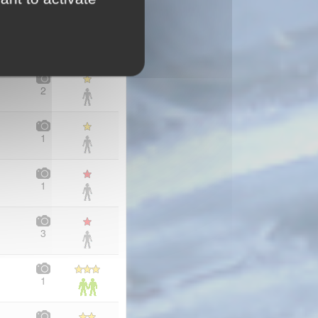
r.
3
2
1
1
3
1