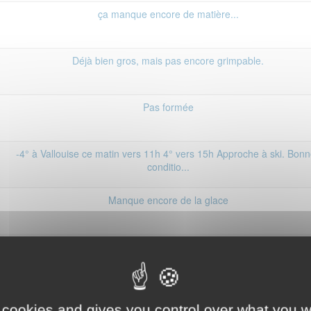
ça manque encore de matière...
Déjà bien gros, mais pas encore grimpable.
Pas formée
-4° à Vallouise ce matin vers 11h 4° vers 15h Approche à ski. Bon
conditio...
Manque encore de la glace
Bientôt?... photo du 17/01.
Un peu de glace en longueur 2. Vue au jumelles
 cookies and gives you control over what you w