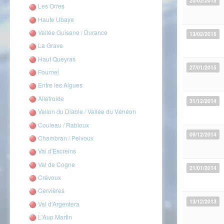
20/02/2015
Les Orres
Haute Ubaye
Vallée Guisane / Durance
13/02/2015
La Grave
Haut Queyras
27/01/2015
Fournel
Entre les Aigues
Ailefroide
31/12/2014
Vallon du Diable / Vallée du Vénéon
Couleau / Rabioux
09/12/2014
Chambran / Pelvoux
Val d'Escreins
Val de Cogne
21/01/2014
Crévoux
Cervières
13/12/2013
Val d'Argentera
L'Aup Martin