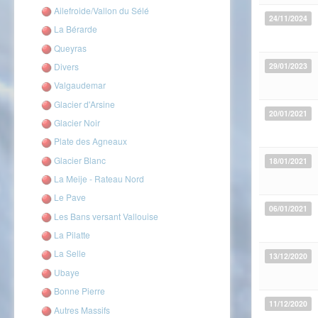
Ailefroide/Vallon du Sélé
24/11/2024
La Bérarde
Queyras
Divers
29/01/2023
Valgaudemar
Glacier d'Arsine
20/01/2021
Glacier Noir
Plate des Agneaux
Glacier Blanc
18/01/2021
La Meije - Rateau Nord
Le Pave
06/01/2021
Les Bans versant Vallouise
La Pilatte
La Selle
13/12/2020
Ubaye
Bonne Pierre
11/12/2020
Autres Massifs