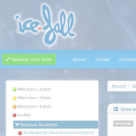
Saisissez votre sortie
Accueil
Contact
Conseils
Accueil
S
Mise a jour < 2 jours
Mise a jour < 4 jours
Mise a jour < 6 jours
Gros lar
Au-delà
03/01/2026
Secteurs Goulottes
Ste Marguerite-Tabuc-Guisane-Combeynot