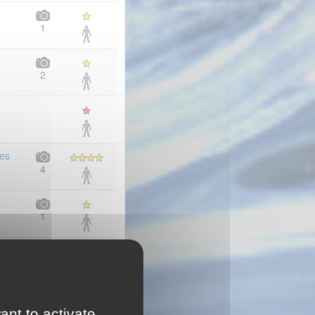
1
2
nes
4
1
1
ant to activate