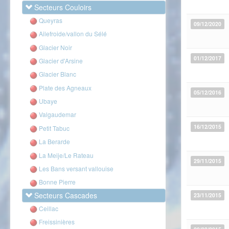
Secteurs Couloirs
Queyras
09/12/2020
Ailefroide/vallon du Sélé
Glacier Noir
01/12/2017
Glacier d'Arsine
Glacier Blanc
Plate des Agneaux
05/12/2016
Ubaye
Valgaudemar
16/12/2015
Petit Tabuc
La Berarde
La Meije/Le Rateau
29/11/2015
Les Bans versant vallouise
Bonne Pierre
Secteurs Cascades
23/11/2015
Ceillac
Freissinières