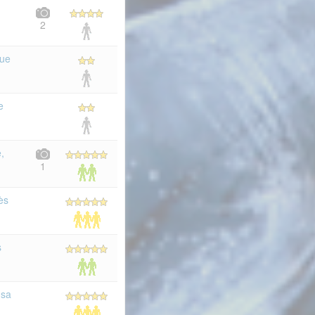
2
que
e
,
1
ès
s
 sa