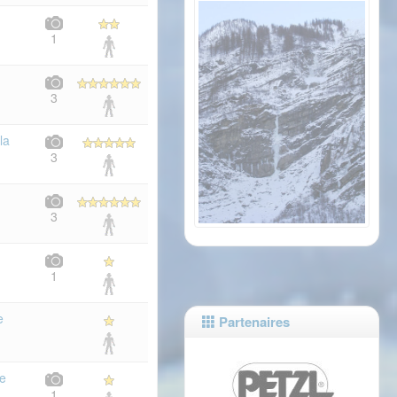
1
3
la
3
3
1
e
Partenaires
re
1