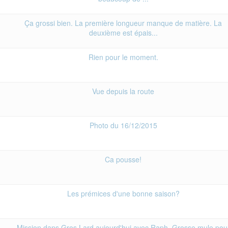
Ça grossi bien. La première longueur manque de matière. La
deuxième est épais...
Rien pour le moment.
Vue depuis la route
Photo du 16/12/2015
Ca pousse!
Les prémices d'une bonne saison?
Mission dans Gros Lard aujourd'hui avec Raph. Grosse mule pou