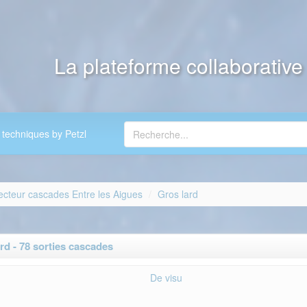
La plateforme collaborativ
 techniques by Petzl
ecteur cascades Entre les Aigues
Gros lard
d - 78 sorties cascades
De visu