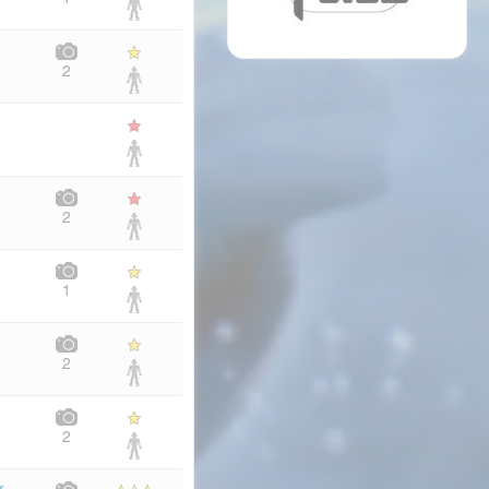
2
2
1
2
2
r