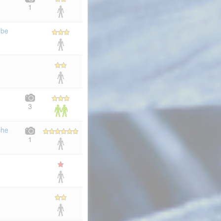
1
ube
3
che
1