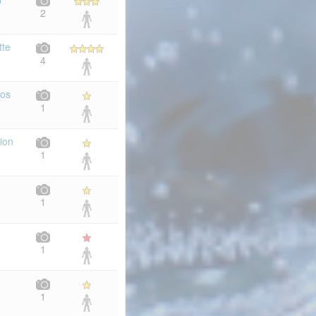
2
tte
4
ros
1
ion
1
1
1
1