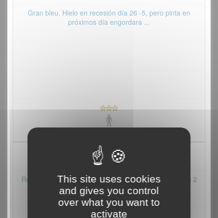
Gran bleu. Hielo en recesión día 26 -5, pero pinta en
próximos día engordara ...
22/12/2014
This site uses cookies
Re-salut. Dimanche 21-12-2014, gravi le grand bleu en 2
longueurs (1ére en co...
and gives you control
over what you want to
activate