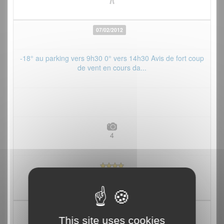
07/02/2012
-18° au parking vers 9h30 0° vers 14h30 Avis de fort coup
de vent en cours da...
4
07/01/2012
This site uses cookies