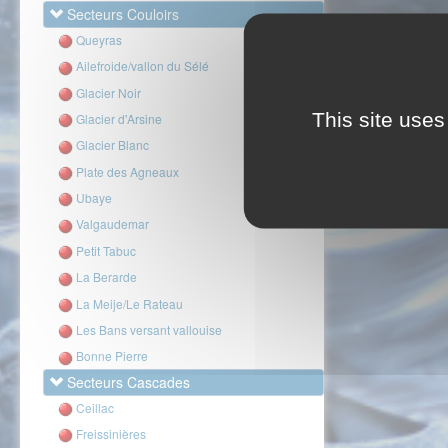
Secteurs Couloirs
Queyras
Ailefroide/vallon du Sélé
Glacier Noir
This site uses
Glacier d'Arsine
Glacier Blanc
Plate des Agneaux
Ubaye
Valgaudemar
Petit Tabuc
La Berarde
La Meije/Le Rateau
Les Bans versant vallouise
Bonne Pierre
Secteurs Cascades
Ceillac
Freissinières