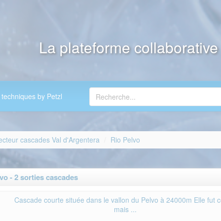
La plateforme collaborativ
 techniques by Petzl
ecteur cascades Val d'Argentera
Rio Pelvo
o - 2 sorties cascades
Cascade courte située dans le vallon du Pelvo à 24000m Elle fut c
mais ...