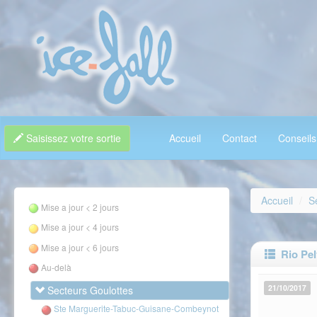
Saisissez votre sortie
Accueil
Contact
Conseils
Accueil
S
Mise a jour < 2 jours
Mise a jour < 4 jours
Mise a jour < 6 jours
Rio Pelv
Au-delà
21/10/2017
Secteurs Goulottes
Ste Marguerite-Tabuc-Guisane-Combeynot