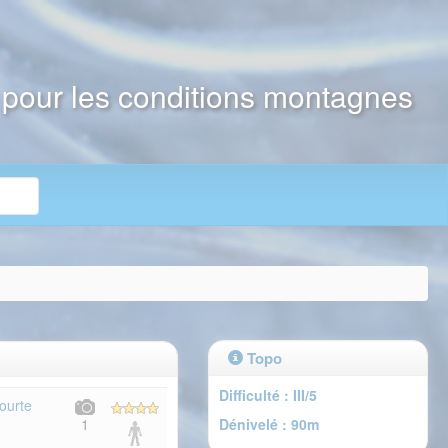
e pour les conditions montagnes
Topo
Difficulté : III/5
ourte
Dénivelé : 90m
1