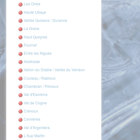
Les Orres
Haute Ubaye
Vallée Guisane / Durance
La Grave
Haut Queyras
Fournel
Entre les Aigues
Ailefroide
Vallon du Diable / Vallée du Vénéon
Couleau / Rabioux
Chambran / Pelvoux
Val d'Escreins
Val de Cogne
Crévoux
Cervières
Val d'Argentera
L'Aup Martin