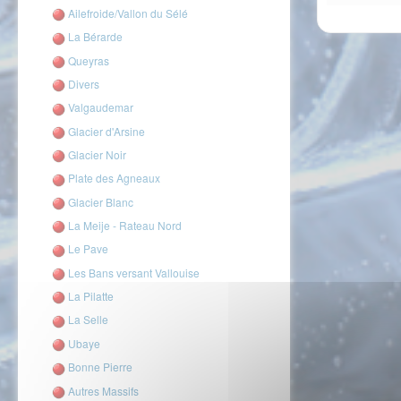
Ailefroide/Vallon du Sélé
La Bérarde
Queyras
Divers
Valgaudemar
Glacier d'Arsine
Glacier Noir
Plate des Agneaux
Glacier Blanc
La Meije - Rateau Nord
Le Pave
Les Bans versant Vallouise
La Pilatte
La Selle
Ubaye
Bonne Pierre
Autres Massifs