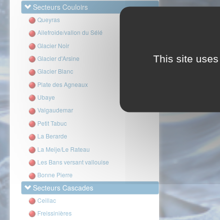
Secteurs Couloirs
Queyras
Ailefroide/vallon du Sélé
Glacier Noir
This site uses
Glacier d'Arsine
Glacier Blanc
Plate des Agneaux
Ubaye
Valgaudemar
Petit Tabuc
La Berarde
La Meije/Le Rateau
Les Bans versant vallouise
Bonne Pierre
Secteurs Cascades
Ceillac
Freissinières