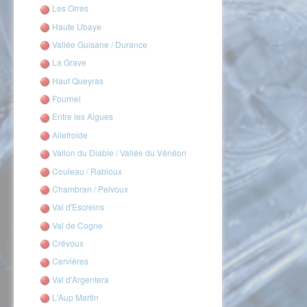
Les Orres
Haute Ubaye
Vallée Guisane / Durance
La Grave
Haut Queyras
Fournel
Entre les Aigues
Ailefroide
Vallon du Diable / Vallée du Vénéon
Couleau / Rabioux
Chambran / Pelvoux
Val d'Escreins
Val de Cogne
Crévoux
Cervières
Val d'Argentera
L'Aup Martin