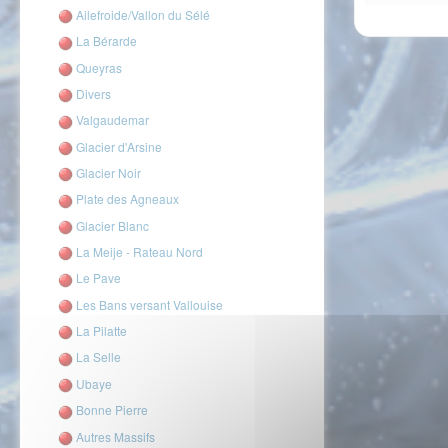
Ailefroide/Vallon du Sélé
La Bérarde
Queyras
Divers
Valgaudemar
Glacier d'Arsine
Glacier Noir
Plate des Agneaux
Glacier Blanc
La Meije - Rateau Nord
Le Pave
Les Bans versant Vallouise
La Pilatte
La Selle
Ubaye
Bonne Pierre
Autres Massifs