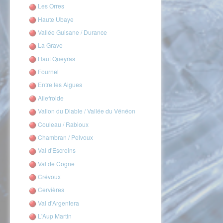
Les Orres
Haute Ubaye
Vallée Guisane / Durance
La Grave
Haut Queyras
Fournel
Entre les Aigues
Ailefroide
Vallon du Diable / Vallée du Vénéon
Couleau / Rabioux
Chambran / Pelvoux
Val d'Escreins
Val de Cogne
Crévoux
Cervières
Val d'Argentera
L'Aup Martin