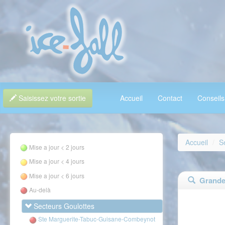
Saisissez votre sortie
Accueil
Contact
Conseils
Accueil
S
Mise a jour < 2 jours
Mise a jour < 4 jours
Mise a jour < 6 jours
Grande c
Au-delà
Secteurs Goulottes
Ste Marguerite-Tabuc-Guisane-Combeynot