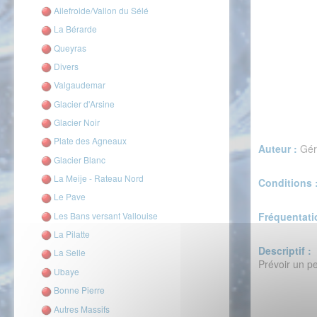
Ailefroide/Vallon du Sélé
La Bérarde
Queyras
Divers
Valgaudemar
Glacier d'Arsine
Glacier Noir
Plate des Agneaux
Auteur :
Gér
Glacier Blanc
La Meije - Rateau Nord
Conditions 
Le Pave
Les Bans versant Vallouise
Fréquentati
La Pilatte
Descriptif :
La Selle
Prévoir un p
Ubaye
Bonne Pierre
Autres Massifs