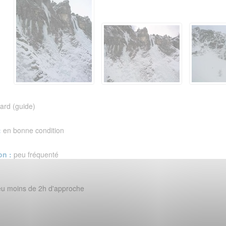
ard (guide)
:
en bonne condition
on :
peu fréquenté
eu moins de 2h d'approche