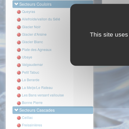
Secteurs Couloirs
Queyras
Ailefroide/vallon du Sélé
Glacier Noir
This site uses
Glacier d'Arsine
Glacier Blanc
Plate des Agneaux
Ubaye
Valgaudemar
Petit Tabuc
La Berarde
La Meije/Le Rateau
Les Bans versant vallouise
Bonne Pierre
Secteurs Cascades
Ceillac
Freissinières