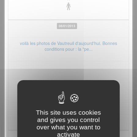
08/01/2013
voilà les photos de Vautreuil d'aujourd'hui. Bonnes
conditions pour : la "pe...
2
This site uses cookies
and gives you control
over what you want to
activate
11/03/2012