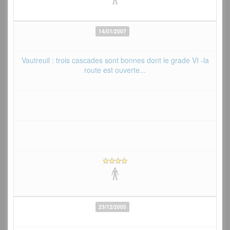
14/01/2007
Vautreuil : trois cascades sont bonnes dont le grade VI -la
route est ouverte...
23/12/2005